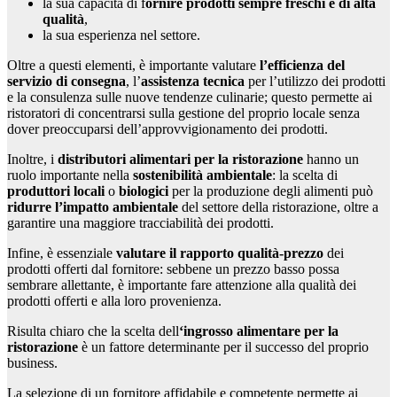
la sua capacità di f
ornire prodotti sempre freschi e di alta
qualità
,
la sua esperienza nel settore.
Oltre a questi elementi, è importante valutare
l’efficienza del
servizio di consegna
, l’
assistenza tecnica
per l’utilizzo dei prodotti
e la consulenza sulle nuove tendenze culinarie; questo permette ai
ristoratori di concentrarsi sulla gestione del proprio locale senza
dover preoccuparsi dell’approvvigionamento dei prodotti.
Inoltre, i
distributori alimentari per la ristorazione
hanno un
ruolo importante nella
sostenibilità ambientale
: la scelta di
produttori locali
o
biologici
per la produzione degli alimenti può
ridurre l’impatto ambientale
del settore della ristorazione, oltre a
garantire una maggiore tracciabilità dei prodotti.
Infine, è essenziale
valutare il rapporto qualità-prezzo
dei
prodotti offerti dal fornitore: sebbene un prezzo basso possa
sembrare allettante, è importante fare attenzione alla qualità dei
prodotti offerti e alla loro provenienza.
Risulta chiaro che la scelta dell
‘ingrosso alimentare per la
ristorazione
è un fattore determinante per il successo del proprio
business.
La selezione di un fornitore affidabile e competente permette ai