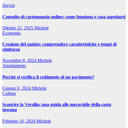
Servizi
Consulto di cartomanzia online: come funziona e cosa aspettarsi
Ottobre 22, 2025
Michele
Economia
Cessione del quinto: comprendere caratteristiche e tempi di
rimborso
Novembre 8, 2024
Michele
Arredamento
Perché si verifica il cedimento di un pavimento?
Giugno 6, 2024
Michele
Cultura
Scoprire la Versilia: una guida alle meraviglie della costa
toscana
Febbraio 16, 2024
Michele