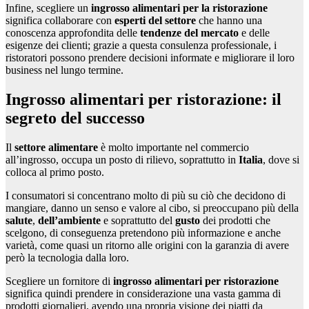
Infine, scegliere un
ingrosso alimentari per la ristorazione
significa collaborare con
esperti del settore
che hanno una
conoscenza approfondita delle
tendenze del mercato
e delle
esigenze dei clienti; grazie a questa consulenza professionale, i
ristoratori possono prendere decisioni informate e migliorare il loro
business nel lungo termine.
Ingrosso alimentari per ristorazione: il
segreto del successo
Il
settore alimentare
è molto importante nel commercio
all’ingrosso, occupa un posto di rilievo, soprattutto in
Italia
, dove si
colloca al primo posto.
I consumatori si concentrano molto di più su ciò che decidono di
mangiare, danno un senso e valore al cibo, si preoccupano più della
salute
,
dell’ambiente
e soprattutto del
gusto
dei prodotti che
scelgono, di conseguenza pretendono più informazione e anche
varietà, come quasi un ritorno alle origini con la garanzia di avere
però la tecnologia dalla loro.
Scegliere un fornitore di
ingrosso alimentari per ristorazione
significa quindi prendere in considerazione una vasta gamma di
prodotti giornalieri, avendo una propria visione dei piatti da