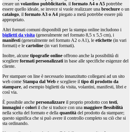
creare un
volantino pubblicitario
, il
formato A4 o A5
potrebbe
essere quello ideale, se invece si vuole realizzare una
brochure
o un
catalogo
, il
formato A3 o A4
piegato a metà potrebbe essere più
appropriato.
Altri formati comuni disponibili per la stampa online includono i
biglietti da visita
(generalmente nel formato 8,5 x 5,5 cm), i
manifesti
(generalmente nel formato A2 o A1), le
etichette
(in vari
formati) e le
cartoline
(in vari formati).
Inoltre, alcune
tipografie online
offrono anche la possibilità di
scegliere
formati personalizzati
in base alle specifiche esigenze del
cliente.
Per stampare on line è necessario innanzitutto collegarsi ad un sito
web come
Stampa dal Web
e scegliere il
tipo di prodotto da
stampare
, ad esempio biglietti da visita, volantini, manifesti, libri e
così via.
È possibile anche
personalizzare
il proprio prodotto con
testi
,
immagini
e
colori
il che si traduce con una
maggiore flessibilità
nella scelta del formato e della
quantità
del prodotto da stampare;
questo significa che si può avere il controllo completo su ciò che si
sta ordinando.