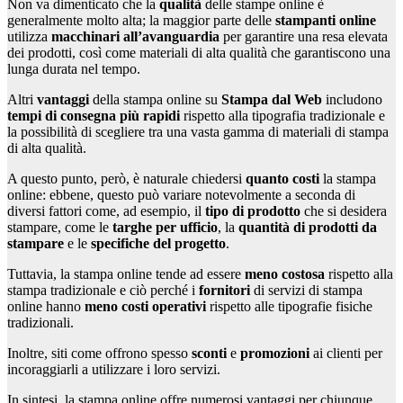
Non va dimenticato che la
qualità
delle stampe online è
generalmente molto alta; la maggior parte delle
stampanti online
utilizza
macchinari all’avanguardia
per garantire una resa elevata
dei prodotti, così come materiali di alta qualità che garantiscono una
lunga durata nel tempo.
Altri
vantaggi
della stampa online su
Stampa dal Web
includono
tempi di consegna più rapidi
rispetto alla tipografia tradizionale e
la possibilità di scegliere tra una vasta gamma di materiali di stampa
di alta qualità.
A questo punto, però, è naturale chiedersi
quanto costi
la stampa
online: ebbene, questo può variare notevolmente a seconda di
diversi fattori come, ad esempio, il
tipo di prodotto
che si desidera
stampare, come le
targhe per ufficio
, la
quantità di prodotti da
stampare
e le
specifiche del progetto
.
Tuttavia, la stampa online tende ad essere
meno costosa
rispetto alla
stampa tradizionale e ciò perché i
fornitori
di servizi di stampa
online hanno
meno costi operativi
rispetto alle tipografie fisiche
tradizionali.
Inoltre, siti come offrono spesso
sconti
e
promozioni
ai clienti per
incoraggiarli a utilizzare i loro servizi.
In sintesi, la stampa online offre numerosi vantaggi per chiunque