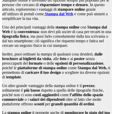
Stampare online è diventato un’opzione sempre più popolare per le
persone che cercano di
risparmiare tempo e denaro
. In questo
articolo, esploreremo i vantaggi di
stampare online
grazie
all’utilizzo di portali come
Stampa dal Web
e come può aiutarti a
semplificare la tua vita.
Uno dei principali vantaggi della
stampa online
con
Stampa dal
Web
è la
convenienza
: non devi più uscire di casa per recarti in una
tipografia fisica
, ma puoi farlo comodamente dalla tua scrivania o
dal tuo smartphone; ciò significa che risparmi tempo e fatica nel
cercare un negozio fisico in cui stampare.
Inoltre, puoi ordinare la stampa di qualsiasi cosa desideri,
dalle
brochure ai biglietti da visita
, alle
foto
e ai
poster
senza
preoccuparti del
formato
o delle
opzioni di personalizzazione
,
poiché le
piattaforme di stampa online
come
Stampa dal Web,
ti
permettono di
caricare il tuo design
o scegliere tra diverse opzioni
di
template
.
Un altro grande vantaggio della stampa online è il
prezzo
;
solitamente è
più basso
rispetto a quello delle tipografie fisiche,
poiché non ci sono
costi aggiuntivi
come
l’affitto dello spazio
commerciale
o i
salari dei dipendenti
oltre al fatto che molte
piattaforme offrono
sconti
per
grandi quantità di ordini
.
La
stampa online
ti permette anche di
monitorare lo stato del tuo