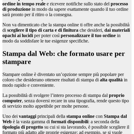
ordine
in tempo reale
e ricevere notifiche sullo stato del
processo
di produzione
in modo da sapere esattamente quando il tuo ordine
sarà pronto per il ritiro o la consegna.
Non va dimenticato che la stampa online ti offre anche la possibilità
di
scegliere il tipo di carta e di finitura
che desideri,
dai materiali
opachi ai lucidi
per poter così
personalizzare il tuo ordine
in
modo da soddisfare le tue esigenze specifiche.
Stampa dal Web: che formato usare per
stampare
Stampare online è diventato un’opzione sempre più popolare per
coloro che desiderano ottenere risultati di stampa di
alta qualità
in
modo rapido e conveniente.
La possibilità di svolgere l’intero processo di stampa dal
proprio
computer
, senza doversi recare in una tipografia, rende questo tipo
di servizio molto appetibile per molte persone.
Uno dei
vantaggi
principali della
stampa online
con
Stampa dal
Web
è la vasta gamma di
formati disponibili
: a seconda della
tipologia di progetto
su cui si sta lavorando, è possibile scegliere il
formato più adatto alle proprie esigenze; ad esempio, se si vuole