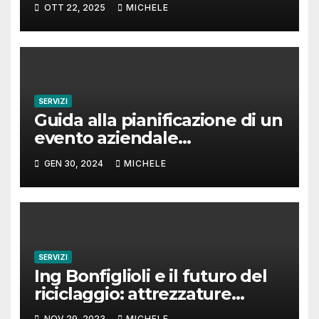
aspettarsi
OTT 22, 2025
MICHELE
SERVIZI
Guida alla pianificazione di un
evento aziendale
indimenticabile
GEN 30, 2024
MICHELE
SERVIZI
Ing Bonfiglioli e il futuro del
riciclaggio: attrezzature
mobili che fanno la differenza
NOV 29, 2023
MICHELE