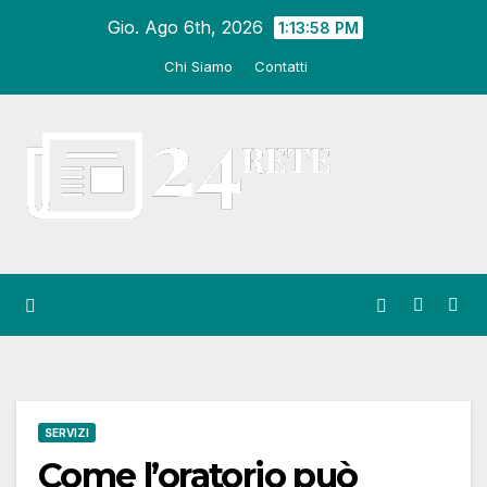
Salta
Gio. Ago 6th, 2026
1:13:58 PM
al
Chi Siamo
Contatti
contenuto
SERVIZI
Come l’oratorio può