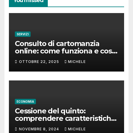
You missed
SERVIZI
Consulto di cartomanzia
online: come funziona e cosa
aspettarsi
OTTOBRE 22, 2025
MICHELE
ECONOMIA
Cessione del quinto:
comprendere caratteristiche
e tempi di rimborso
NOVEMBRE 8, 2024
MICHELE