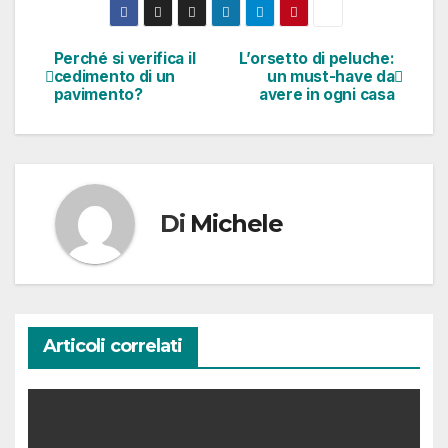
Perché si verifica il
L’orsetto di peluche:
Navigazione
cedimento di un
un must-have da
pavimento?
avere in ogni casa
articoli
Di
Michele
Articoli correlati