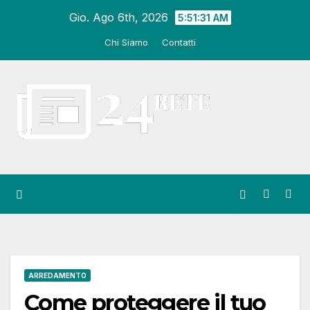
Salta
Gio. Ago 6th, 2026
5:51:32 AM
al
Chi Siamo
Contatti
contenuto
ARREDAMENTO
Come proteggere il tuo