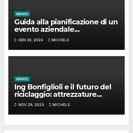
SERVIZI
Guida alla pianificazione di un
evento aziendale
indimenticabile
GEN 30, 2024
MICHELE
SERVIZI
Ing Bonfiglioli e il futuro del
riciclaggio: attrezzature
mobili che fanno la differenza
NOV 29, 2023
MICHELE