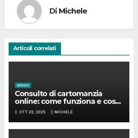
Di
Michele
Articoli correlati
SERVIZI
Consulto di cartomanzia
online: come funziona e cosa
aspettarsi
OTT 22, 2025
MICHELE