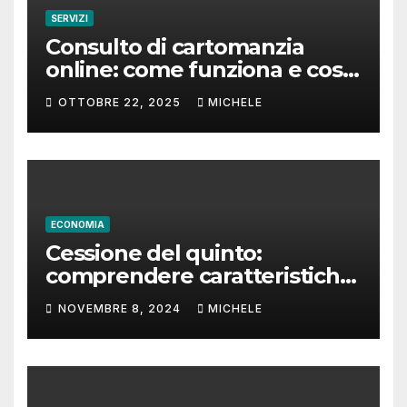
SERVIZI
Consulto di cartomanzia
online: come funziona e cosa
aspettarsi
OTTOBRE 22, 2025
MICHELE
ECONOMIA
Cessione del quinto:
comprendere caratteristiche
e tempi di rimborso
NOVEMBRE 8, 2024
MICHELE