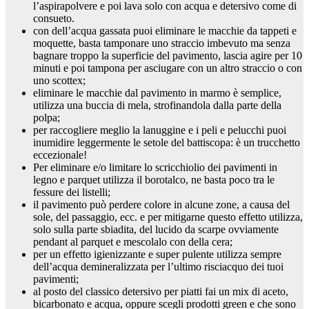
l’aspirapolvere e poi lava solo con acqua e detersivo come di
consueto.
con dell’acqua gassata puoi eliminare le macchie da tappeti e
moquette, basta tamponare uno straccio imbevuto ma senza
bagnare troppo la superficie del pavimento, lascia agire per 10
minuti e poi tampona per asciugare con un altro straccio o con
uno scottex;
eliminare le macchie dal pavimento in marmo è semplice,
utilizza una buccia di mela, strofinandola dalla parte della
polpa;
per raccogliere meglio la lanuggine e i peli e pelucchi puoi
inumidire leggermente le setole del battiscopa: è un trucchetto
eccezionale!
Per eliminare e/o limitare lo scricchiolio dei pavimenti in
legno e parquet utilizza il borotalco, ne basta poco tra le
fessure dei listelli;
il pavimento può perdere colore in alcune zone, a causa del
sole, del passaggio, ecc. e per mitigarne questo effetto utilizza,
solo sulla parte sbiadita, del lucido da scarpe ovviamente
pendant al parquet e mescolalo con della cera;
per un effetto igienizzante e super pulente utilizza sempre
dell’acqua demineralizzata per l’ultimo risciacquo dei tuoi
pavimenti;
al posto del classico detersivo per piatti fai un mix di aceto,
bicarbonato e acqua, oppure scegli prodotti green e che sono