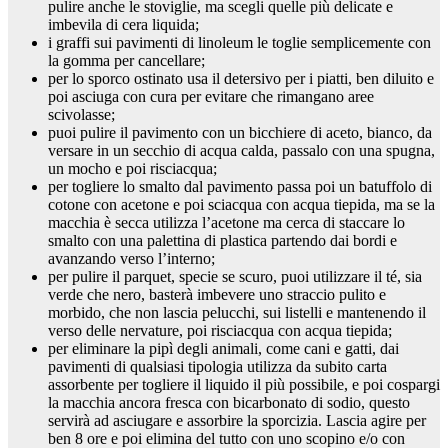
pulire anche le stoviglie, ma scegli quelle più delicate e
imbevila di cera liquida;
i graffi sui pavimenti di linoleum le toglie semplicemente con
la gomma per cancellare;
per lo sporco ostinato usa il detersivo per i piatti, ben diluito e
poi asciuga con cura per evitare che rimangano aree
scivolasse;
puoi pulire il pavimento con un bicchiere di aceto, bianco, da
versare in un secchio di acqua calda, passalo con una spugna,
un mocho e poi risciacqua;
per togliere lo smalto dal pavimento passa poi un batuffolo di
cotone con acetone e poi sciacqua con acqua tiepida, ma se la
macchia è secca utilizza l’acetone ma cerca di staccare lo
smalto con una palettina di plastica partendo dai bordi e
avanzando verso l’interno;
per pulire il parquet, specie se scuro, puoi utilizzare il té, sia
verde che nero, basterà imbevere uno straccio pulito e
morbido, che non lascia pelucchi, sui listelli e mantenendo il
verso delle nervature, poi risciacqua con acqua tiepida;
per eliminare la pipì degli animali, come cani e gatti, dai
pavimenti di qualsiasi tipologia utilizza da subito carta
assorbente per togliere il liquido il più possibile, e poi cospargi
la macchia ancora fresca con bicarbonato di sodio, questo
servirà ad asciugare e assorbire la sporcizia. Lascia agire per
ben 8 ore e poi elimina del tutto con uno scopino e/o con