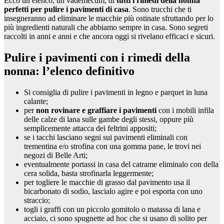
Ecco un elenco, un vademecum, di
tutti i rimedi della nonna
perfetti per pulire i pavimenti di casa
. Sono trucchi che ti
insegneranno ad eliminare le macchie più ostinate sfruttando per lo
più ingredienti naturali che abbiamo sempre in casa. Sono segreti
raccolti in anni e anni e che ancora oggi si rivelano efficaci e sicuri.
Pulire i pavimenti con i rimedi della
nonna: l’elenco definitivo
Si consiglia di pulire i pavimenti in legno e parquet in luna
calante;
per
non rovinare e graffiare i pavimenti
con i mobili infila
delle calze di lana sulle gambe degli stessi, oppure più
semplicemente attacca dei feltrini appositi;
se i tacchi lasciano segni sui pavimenti eliminali con
trementina e/o strofina con una gomma pane, le trovi nei
negozi di Belle Arti;
eventualmente portassi in casa del catrame eliminalo con della
cera solida, basta strofinarla leggermente;
per togliere le macchie di grasso dal pavimento usa il
bicarbonato di sodio, lascialo agire e poi esporta con uno
straccio;
togli i graffi con un piccolo gomitolo o matassa di lana e
acciaio, ci sono spugnette ad hoc che si usano di solito per