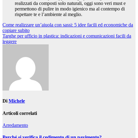
realizzati da composti solo naturali, oggi sono veri must e
permettono di pulire in modo igienico ma al contempo di
rispettare te e l’ambiente al meglio.
Navigazione
Come realizzare un’aiuola con sassi: 5 idee facili ed economiche da
copiare subito
articoli
Targhe per ufficio in plastica: indicazioni e comunicazioni facili da
leggere
Di
Michele
Articoli correlati
Arredamento
Perché si verifica il cedimento di un pavimento?