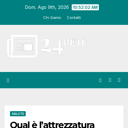
Salta
Dom. Ago 9th, 2026
10:52:03 AM
al
Chi Siamo
Contatti
contenuto
SALUTE
Qual è l’attrezzatura