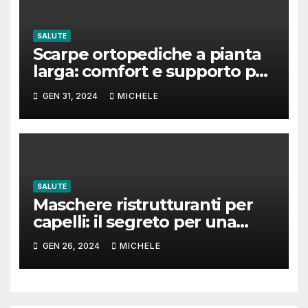
SALUTE
Scarpe ortopediche a pianta
larga: comfort e supporto per
i tuoi piedi
GEN 31, 2024
MICHELE
SALUTE
Maschere ristrutturanti per
capelli: il segreto per una
chioma sana e lucente
GEN 26, 2024
MICHELE