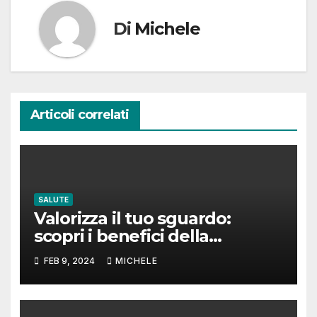
Di
Michele
Articoli correlati
SALUTE
Valorizza il tuo sguardo:
scopri i benefici della
laminazione ciglia
FEB 9, 2024
MICHELE