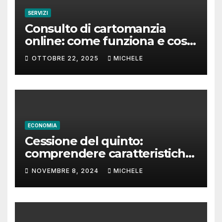
SERVIZI
Consulto di cartomanzia
online: come funziona e cosa
aspettarsi
OTTOBRE 22, 2025
MICHELE
ECONOMIA
Cessione del quinto:
comprendere caratteristiche
e tempi di rimborso
NOVEMBRE 8, 2024
MICHELE